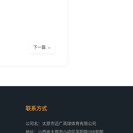
下一篇 →
联系方式
公司名：太原市迈广高球体育有限公司
地址：山西省太原市小店区平阳路168号御