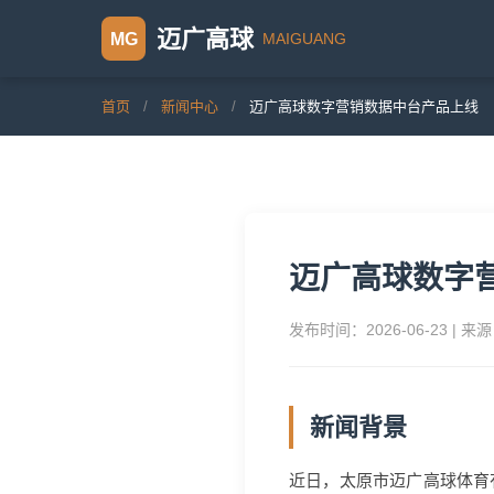
迈广高球
MAIGUANG
MG
首页
/
新闻中心
/
迈广高球数字营销数据中台产品上线
迈广高球数字
发布时间：2026-06-23 |
新闻背景
近日，太原市迈广高球体育