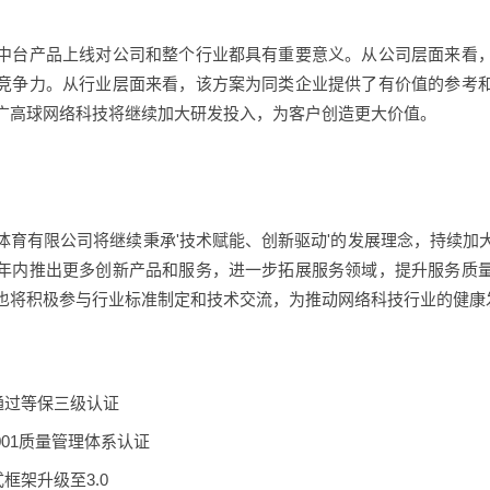
中台产品上线对公司和整个行业都具有重要意义。从公司层面来看
竞争力。从行业层面来看，该方案为同类企业提供了有价值的参考
广高球网络科技将继续加大研发投入，为客户创造更大价值。
体育有限公司将继续秉承'技术赋能、创新驱动'的发展理念，持续加
年内推出更多创新产品和服务，进一步拓展服务领域，提升服务质
也将积极参与行业标准制定和技术交流，为推动网络科技行业的健康
通过等保三级认证
001质量管理体系认证
框架升级至3.0