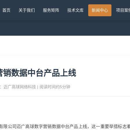
首页
关于我们
服务矩阵
技术文库
新闻中心
项目案
营销数据中台产品上线
 来源：迈广高球网络科技 | 阅读时间约5分钟
有限公司迈广高球数字营销数据中台产品上线，这一重要举措标志