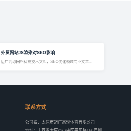
外贸网站JS渲染对SEO影响
迈广高球网络科技技术文库，SEO优化领域专业文章...
联系方式
公司名：太原市迈广高球体育有限公司
地址：山西省太原市小店区平阳路168号御